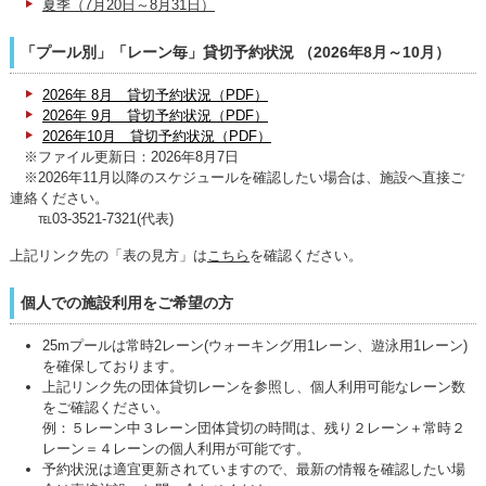
夏季（7月20日～8月31日）
「プール別」「レーン毎」貸切予約状況 （2026年8月～10月）
2026年 8月 貸切予約状況（PDF）
2026年 9月 貸切予約状況（PDF）
2026年10月 貸切予約状況（PDF）
※ファイル更新日：2026年8月7日
※2026年11月以降のスケジュールを確認したい場合は、施設へ直接ご
連絡ください。
℡03-3521-7321(代表)
上記リンク先の「表の見方」は
こちら
を確認ください。
個人での施設利用をご希望の方
25mプールは常時2レーン(ウォーキング用1レーン、遊泳用1レーン)
を確保しております。
上記リンク先の団体貸切レーンを参照し、個人利用可能なレーン数
をご確認ください。
例：５レーン中３レーン団体貸切の時間は、残り２レーン＋常時２
レーン＝４レーンの個人利用が可能です。
予約状況は適宜更新されていますので、最新の情報を確認したい場