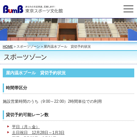
togg
navi
HOME
> スポーツゾーン > 屋内温水プール 貸切予約状況
屋内温水プール 貸切予約状況
時間帯区分
施設営業時間のうち（9:00～22:00）2時間単位での利用
貸切予約可能レーン数
平日（月～金）
土日祝日 12月28日～1月3日